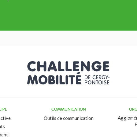
CIPE
COMMUNICATION
ORG
Agglomér
active
Outils de communication
P
its
nent