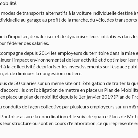
mobilité.
x modes de transports alternatifs à la voiture individuelle destiné à
re individuelle au garage au profit de la marche, du vélo, des transp
met d’impulser, de valoriser et de dynamiser leurs initiatives dan
our fédérer des salariés.
mpagne depuis 2014 les employeurs du territoire dans la mise en
er l’impact environnemental de leur activité́ et d’optimiser leur
 à la collectivité́ de prioriser les investissements sur l’espace pu
n, et de diminuer la congestion routière.
us de 50 salariés sur un même site ont l’obligation de traiter la q
’accord, ils ont l’obligation de mettre en place un Plan de Mobilité
 en place un plan de mobilité depuis le 1er janvier 2019 (Plan de P
u conduits de façon collective par plusieurs employeurs sur un mê
toise assure la coordination et le suivi de quatre Plans de Mobili
 leur structure ou sont en cours d'élaboration, ce qui représente e