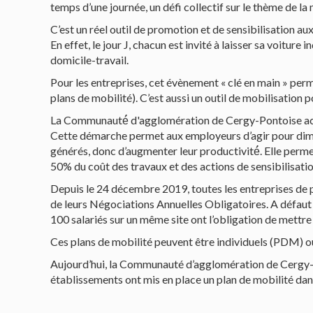
temps d’une journée, un défi collectif sur le thème de la 
C’est un réel outil de promotion et de sensibilisation au
En effet, le jour J, chacun est invité à laisser sa voitu
domicile-travail.
Pour les entreprises, cet évènement « clé en main » per
plans de mobilité). C’est aussi un outil de mobilisation p
La Communauté́ d'agglomération de Cergy-Pontoise acco
Cette démarche permet aux employeurs d’agir pour diminu
générés, donc d’augmenter leur productivité́. Elle permet
50% du coût des travaux et des actions de sensibilisatio
Depuis le 24 décembre 2019, toutes les entreprises de pl
de leurs Négociations Annuelles Obligatoires. A défaut d
100 salariés sur un même site ont l’obligation de mettre
Ces plans de mobilité peuvent être individuels (PDM) o
Aujourd’hui, la Communauté d’agglomération de Cergy-Pon
établissements ont mis en place un plan de mobilité dans