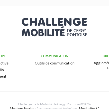
CIPE
COMMUNICATION
ORG
Agglomér
active
Outils de communication
P
its
nent
Challenge de la Mobilité de Cergy-Pontoise ©2026
Mentions légales
- Accompagnement technique :
Mon UniVert *