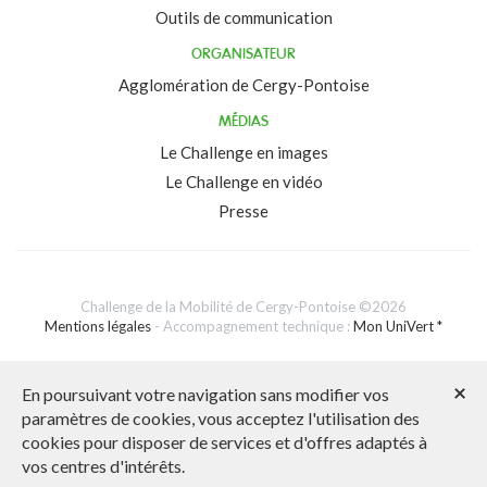
Outils de communication
ORGANISATEUR
Agglomération de Cergy-Pontoise
MÉDIAS
Le Challenge en images
Le Challenge en vidéo
Presse
Challenge de la Mobilité de Cergy-Pontoise ©2026
Mentions légales
- Accompagnement technique :
Mon UniVert *
Assistance technique : 04 78 37 79 79 ou 04 76 09 60 05
×
En poursuivant votre navigation sans modifier vos
paramètres de cookies, vous acceptez l'utilisation des
cookies pour disposer de services et d'offres adaptés à
vos centres d'intérêts.