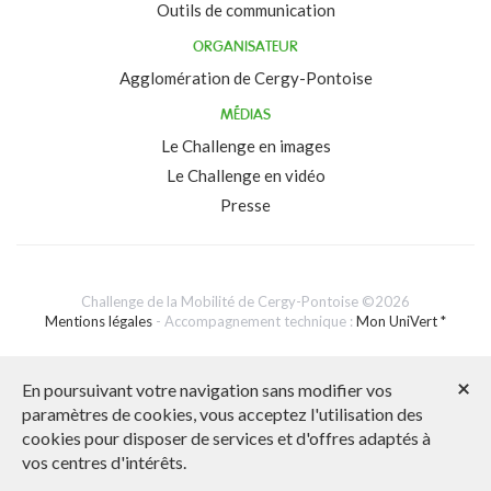
Outils de communication
ORGANISATEUR
Agglomération de Cergy-Pontoise
MÉDIAS
Le Challenge en images
Le Challenge en vidéo
Presse
Challenge de la Mobilité de Cergy-Pontoise ©2026
Mentions légales
- Accompagnement technique :
Mon UniVert *
Assistance technique : 04 78 37 79 79 ou 04 76 09 60 05
×
En poursuivant votre navigation sans modifier vos
paramètres de cookies, vous acceptez l'utilisation des
cookies pour disposer de services et d'offres adaptés à
vos centres d'intérêts.