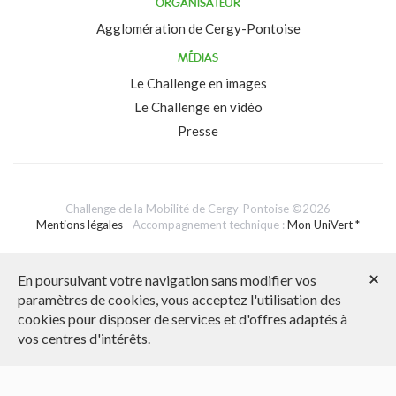
ORGANISATEUR
Agglomération de Cergy-Pontoise
MÉDIAS
Le Challenge en images
Le Challenge en vidéo
Presse
Challenge de la Mobilité de Cergy-Pontoise ©2026
Mentions légales
- Accompagnement technique :
Mon UniVert *
Assistance technique : 04 78 37 79 79 ou 04 76 09 60 05
×
En poursuivant votre navigation sans modifier vos
paramètres de cookies, vous acceptez l'utilisation des
cookies pour disposer de services et d'offres adaptés à
vos centres d'intérêts.