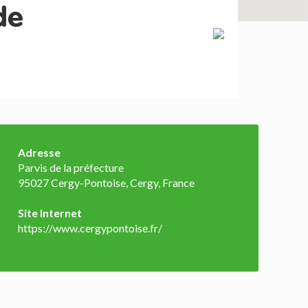
de
Adresse
Parvis de la préfecture
95027 Cergy-Pontoise, Cergy, France
Site Internet
https://www.cergypontoise.fr/