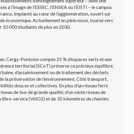
4 établissements d’enseignement supérieur – dont une
euses à l’image de l’ESSEC, l’ENSEA ou l’EISTI – le campus
France. Implanté au cœur de l’agglomération, ouvert sur
monde économique. Actuellement en plein essor, tourné vers
r 10 000 étudiants de plus en 2030.
r an, Cergy-Pontoise compte 25 % d’espaces verts et une
érence territorial (SCoT) préserve ce précieux équilibre.
 urbaine, d’assainissement ou de traitement des déchets
 de la préservation de l’environnement. Côté transport,
lités douces et collectives. En plus d’un réseau ferré
 réseau de bus de grande qualité, d’un vaste réseau de
n libre-service (VélO2) et de 35 kilomètres de chemins