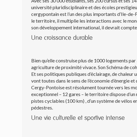
Avec ses 30 000 étudiants, ses 200 cursus et ses 1
université pluridisciplinaire et des écoles prestigi
cergypontain est l’un des plus importants d’Ile-de-
le territoire, il multiplie les interactions avec le 
son développement international, il devrait compte
Une croissance durable
Bien qu’elle construise plus de 1000 logements pa
agriculture de proximité vivace. Son Schéma de coh
Et ses politiques publiques d’éclairage, de chaleur
vont toutes dans le sens de l’économie d’énergie et
Cergy-Pontoise est résolument tournée vers les mobi
exceptionnel – 12 gares – le territoire dispose d’un
pistes cyclables (100 km) , d’un système de vélos e
pédestres.
Une vie culturelle et sportive intense