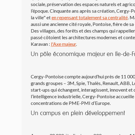
sociale, préservation des espaces naturels et agrico
l’époque. Cinquante ans après sa création, Cergy-Pon
la ville" et
en repensant totalement sa centralité
. M
aussi une ancienne cité royale, Pontoise, fière de sa
Des villages, des forêts et des champs qui rappellent
passé côtoient les architectures modernes et cont
Karavan :
l'Axe majeur
.
Un pôle économique majeur en Ile-de-
Cergy-Pontoise compte aujourd’hui près de 11 000 e
grands groupes – 3M, Spie, Thalès, Renault, ABB, L
start-ups qui échangent, interagissent, innovent e
l’intelligence industrielle, Cergy-Pontoise accueill
concentrations de PME-PMI d’Europe.
Un campus en plein développement